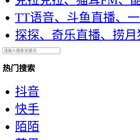
TT语音、斗鱼直播、
探探、奇乐直播、捞月
热门搜索
抖音
快手
陌陌