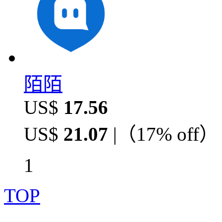
陌陌
US$
17.56
US$
21.07
|（
17% off
）
1
TOP