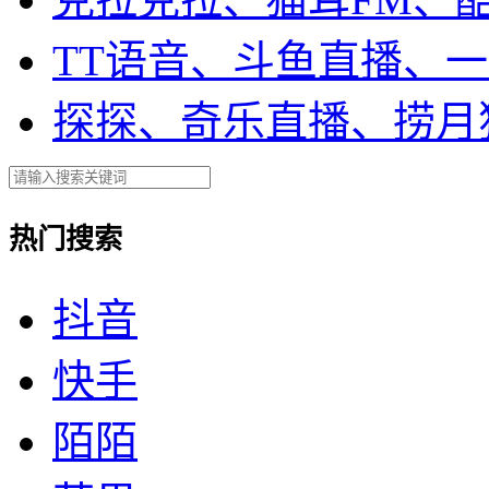
TT语音、斗鱼直播、
探探、奇乐直播、捞月
热门搜索
抖音
快手
陌陌