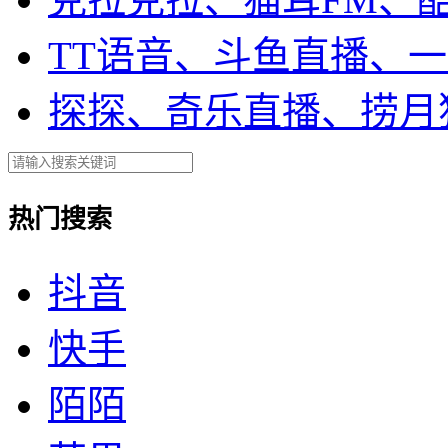
TT语音、斗鱼直播、
探探、奇乐直播、捞月
热门搜索
抖音
快手
陌陌