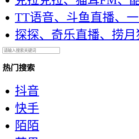
TT语音、斗鱼直播、
探探、奇乐直播、捞月
热门搜索
抖音
快手
陌陌