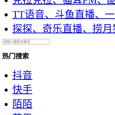
TT语音、斗鱼直播、
探探、奇乐直播、捞月
热门搜索
抖音
快手
陌陌