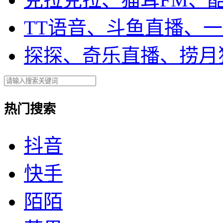
TT语音、斗鱼直播、
探探、奇乐直播、捞月
热门搜索
抖音
快手
陌陌