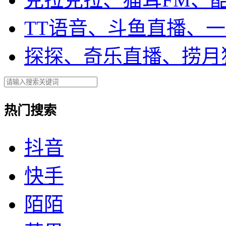
TT语音、斗鱼直播、
探探、奇乐直播、捞月
热门搜索
抖音
快手
陌陌