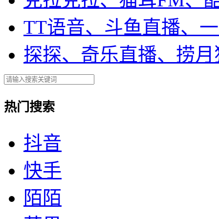
TT语音、斗鱼直播、
探探、奇乐直播、捞月
热门搜索
抖音
快手
陌陌