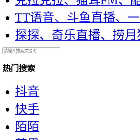
TT语音、斗鱼直播、
探探、奇乐直播、捞月
热门搜索
抖音
快手
陌陌