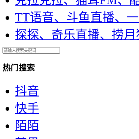
TT语音、斗鱼直播、
探探、奇乐直播、捞月
热门搜索
抖音
快手
陌陌