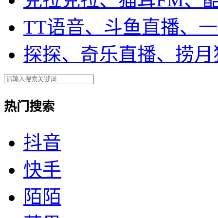
TT语音、斗鱼直播、
探探、奇乐直播、捞月
热门搜索
抖音
快手
陌陌