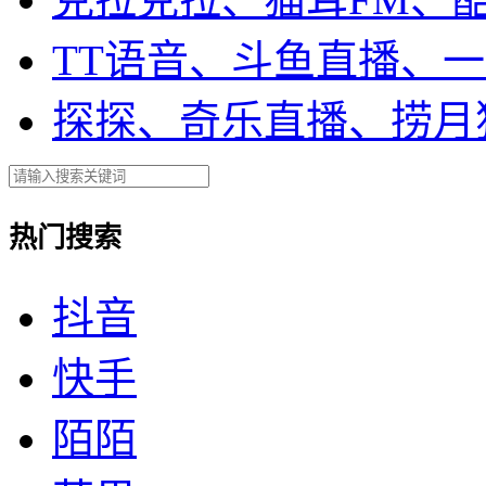
TT语音、斗鱼直播、
探探、奇乐直播、捞月
热门搜索
抖音
快手
陌陌