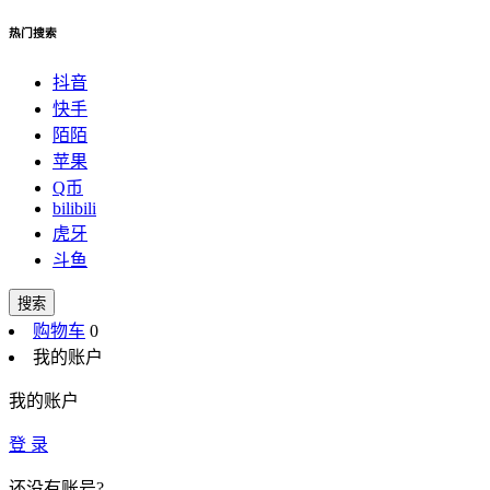
热门搜索
抖音
快手
陌陌
苹果
Q币
bilibili
虎牙
斗鱼
搜索
购物车
0
我的账户
我的账户
登 录
还没有账号?