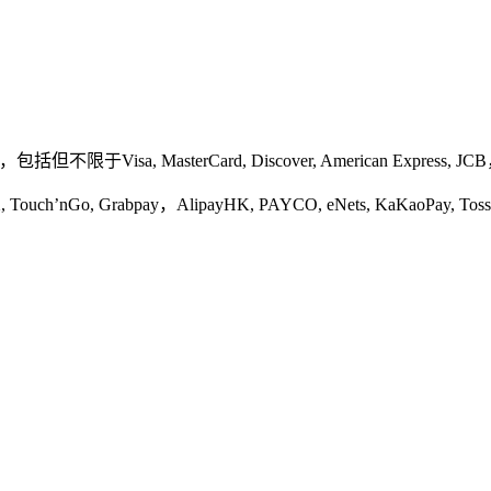
限于Visa, MasterCard, Discover, American Express, JCB
, Grabpay，AlipayHK, PAYCO, eNets, KaKaoPay, Tos