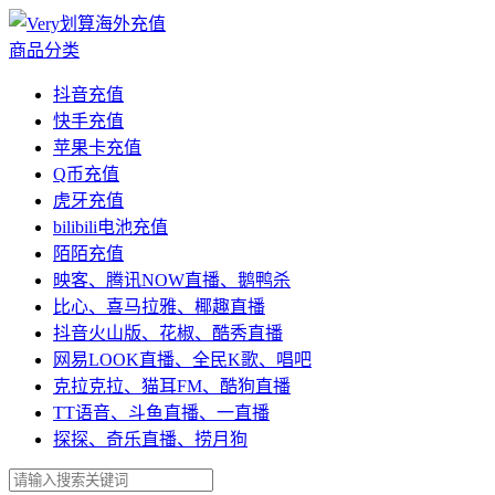
商品分类
抖音充值
快手充值
苹果卡充值
Q币充值
虎牙充值
bilibili电池充值
陌陌充值
映客、腾讯NOW直播、鹅鸭杀
比心、喜马拉雅、椰趣直播
抖音火山版、花椒、酷秀直播
网易LOOK直播、全民K歌、唱吧
克拉克拉、猫耳FM、酷狗直播
TT语音、斗鱼直播、一直播
探探、奇乐直播、捞月狗