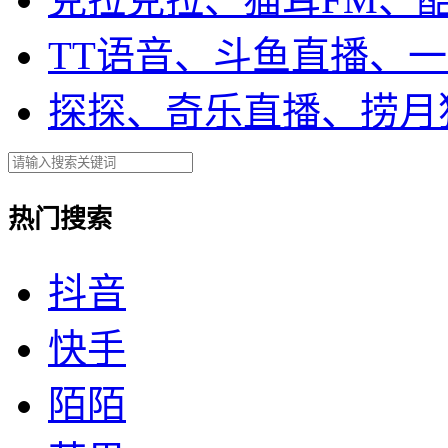
TT语音、斗鱼直播、
探探、奇乐直播、捞月
热门搜索
抖音
快手
陌陌