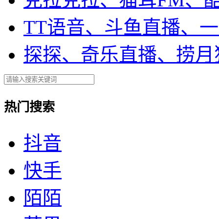
TT语音、斗鱼直播、
探探、奇乐直播、捞月
热门搜索
抖音
快手
陌陌